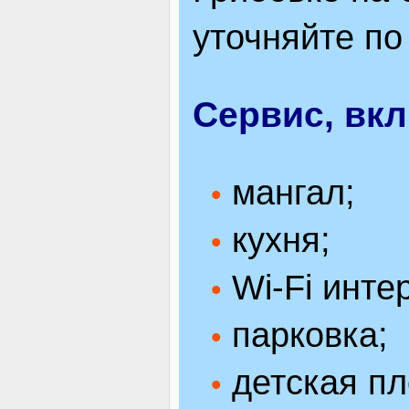
уточняйте по
Сервис, вк
мангал;
•
кухня;
•
Wi-Fi инте
•
парковка;
•
детская пл
•