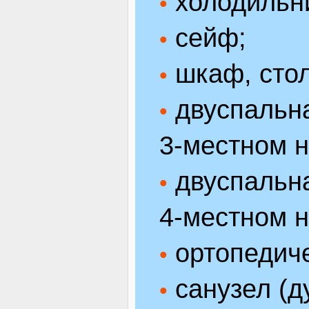
холодильн
•
сейф;
•
шкаф, стол
•
двуспальна
•
3-местном 
двуспальна
•
4-местном 
ортопедиче
•
санузел (д
•