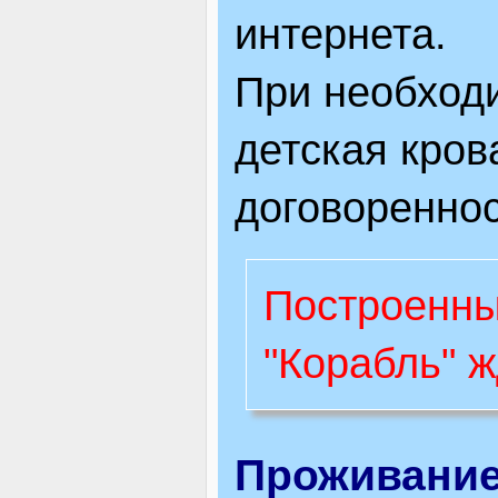
интернета.
При необход
детская кров
договореннос
Построенны
"Корабль" ж
Проживани