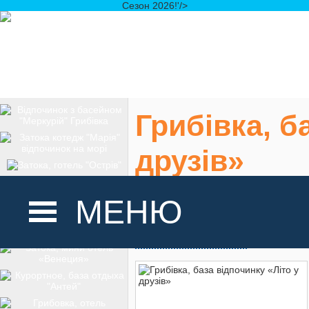
Сезон 2026!'/>
Грибівка, б
друзів»
Грибівка, вул. По
МЕНЮ
На карте
ГОЛОВНА