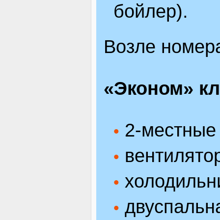
бойлер).
Возле номера
«Эконом» кл
2-местные 
•
вентилятор
•
холодильн
•
двуспальна
•