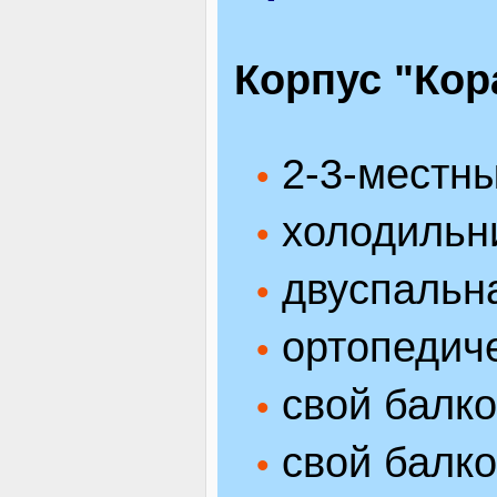
Корпус "Кор
2-3-местны
•
холодильн
•
двуспальна
•
ортопедиче
•
свой балко
•
свой балко
•