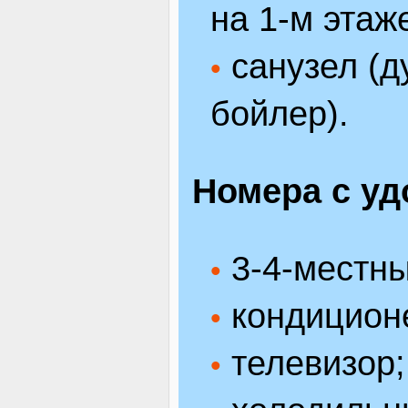
на 1-м этаж
санузел (д
•
бойлер).
Номера с уд
3-4-местны
•
кондицион
•
телевизор;
•