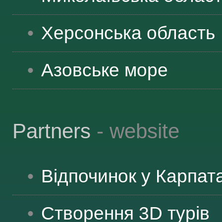
Херсонська
область
Азовське море
Partners
- website
Відпочинок у Карпат
Створення 3D турів