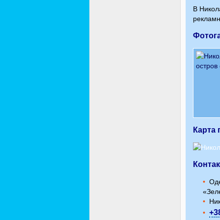
В Никол
рекламн
Фотог
Карта 
Конта
Оде
«Зел
Ник
+3