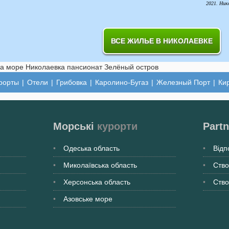
2021. Ник
ВСЕ ЖИЛЬЕ В НИКОЛАЕВКЕ
рорты
|
Отели
|
Грибовка
|
Каролино-Бугаз
|
Железный Порт
|
Ки
Морські
курорти
Partn
Одеська
область
Відп
Миколаївська
область
Ство
Херсонська
область
Ство
Азовське море