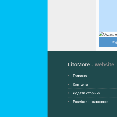
Ку
LitoMore
- website
Головна
Контакти
Додати сторінку
Розмісти оголошення