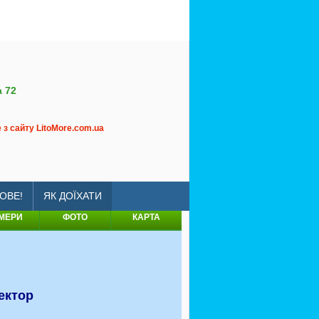
 72
з сайту LitoMore.com.ua
sland
ОВЕ!
ЯК ДОЇХАТИ
МЕРИ
ФОТО
КАРТА
ектор