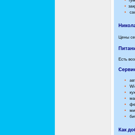
тум
зак
сан
Никола
Цены се
Питан
Есть во
Серви
авт
Wi-
кух
ма
фе
ми
би
Как до