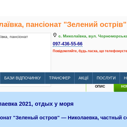
аївка, пансіонат "Зелений острів"
с. Миколаївка, вул. Чорноморська
097-436-55-66
Повідомляйте, будь ласка, що телефонуєте 
litomore.com.ua/hotels/green_i
БАЗИ ВІДПОЧИНКУ
ТРАНСФЕР
АКЦІЇ
ПОСЛУГИ
Н
ОПИС
НО
аевка 2021, отдых у моря
онат "Зеленый остров" — Николаевка, частный с