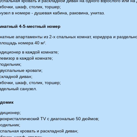
спальная кровать и раскладной диван на одного взрослого или на 
бочки, шкаф, столик, торшер;
узел в номере - душевая кабина, раковина, унитаз.
мнатный 4-5-местный номер
натные апартаменты из 2-х спальных комнат, коридора и раздельно
площадь номера 40 м
.
2
ндиционер в каждой комнате;
евизор в каждой комнате;
лодильник;
вуспальные кровати;
складной диван;
бочки, шкаф, столик, торшер;
здельный санузел.
 домик
ндиционер;
дкокристаллический ТV с диагональю 50 дюймов;
одильник;
спальная кровать и раскладной диван;