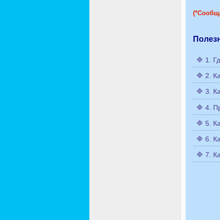
(*Сообща
Полез
🔷 1. 
🔷 2. 
🔷 3. 
🔷 4. 
🔷 5. 
🔷 6. 
🔷 7. 