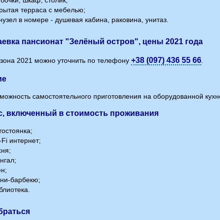
бочки, шкаф, столик;
рытая терраса с мебелью;
узел в номере - душевая кабина, раковина, унитаз.
евка пансионат "Зелёный остров", цены 2021 года
+38 (097) 436 55 66
зона 2021 можно уточнить по телефону
.
ие
зможность самостоятельного приготовления на оборудованной кухн
с, включенный в стоимость проживания
остоянка;
Fi интернет;
ня;
нгал;
н;
ни-барбекю;
блиотека.
браться