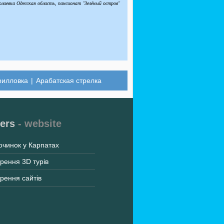
олаевка Одесская область, пансионат "Зелёный остров"
рилловка
|
Арабатская стрелка
ers
- website
очинок у Карпатах
рення 3D турів
рення сайтів