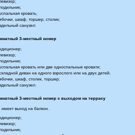
левизор;
лодильник;
спальная кровать;
бочки, шкаф, торшер, столик;
здельный санузел.
мнатный 3-местный номер
ндиционер;
левизор;
лодильник;
спальная кровать или две односпальные кровати;
кладной диван на одного взрослого или на двух детей;
бочки, шкаф, столик, торшер;
здельный санузел.
мнатный 3-местный номер с выходом на террасу
 имеет выход на балкон.
ндиционер;
левизор;
лодильник;