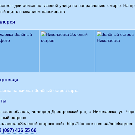
аевке - двигаемся по главной улице по направлению к морю. На 
ый щит с названием пансионата.
алерея
проезда
кты
сская область, Белгород-Днестровский р-н, с. Николаевка, ул. Че
еный остров»
олаевка «Зеленый остров» сайт: http://litomore.com.ua/hotels/green_
8 (097) 436 55 66