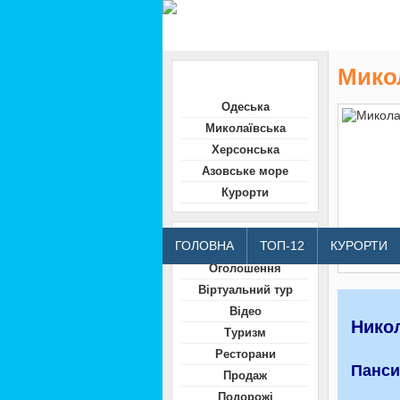
Микол
Область
Одеська
Миколаївська
Херсонська
Азовське море
Курорти
Відвідувачам
ГОЛОВНА
ТОП-12
КУРОРТИ
Оголошення
Віртуальний тур
Відео
Никол
Туризм
Ресторани
Панси
Продаж
Подорожі