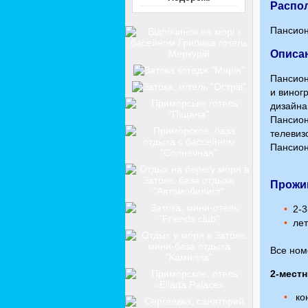
Распо
Пансион
Описа
Пансион
и виног
дизайна
Пансион
телевиз
Пансион
Прожи
2-3
лет
Все ном
2-мест
ко