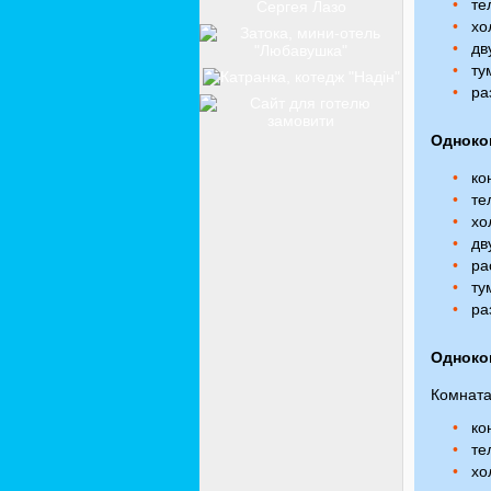
те
хо
дву
тум
ра
Одноко
ко
те
хо
дву
рас
тум
ра
Одноко
Комната
ко
те
хо