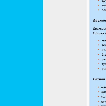
дву
тум
сан
Двухко
Двухком
Общая 
ко
тел
хо
2 д
ра
тум
ра
Летний
ко
жи
хол
дву