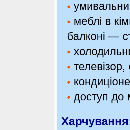
умивальник
•
меблі в кім
•
балконi — ст
холодильни
•
телевізор,
•
кондиціоне
•
доступ до м
•
Харчування