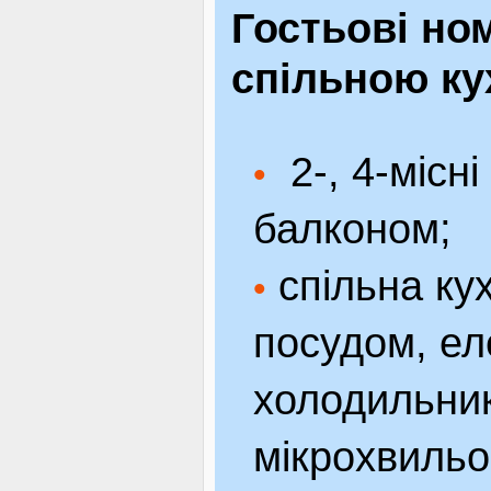
Гостьові но
спільною ку
2-, 4-місні
•
балконом;
спільна ку
•
посудом, ел
холодильни
мікрохвильо