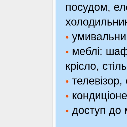
посудом, ел
холодильник
умивальник
•
меблі: шафа
•
крісло, стіль
телевізор,
•
кондиціоне
•
доступ до м
•