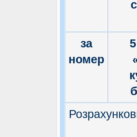
за
5
номер
к
Розрахункови