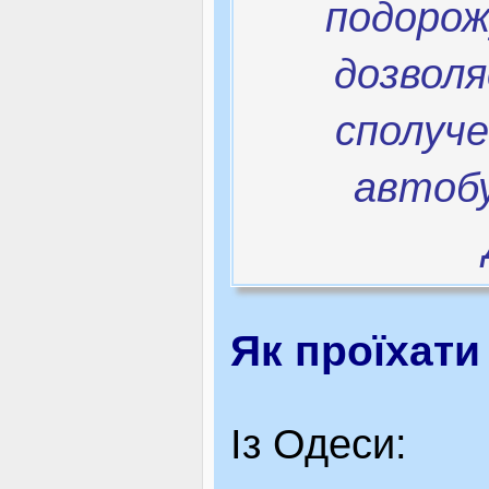
подорож
дозвол
сполуче
автобу
Як проїхати
Із Одеси: