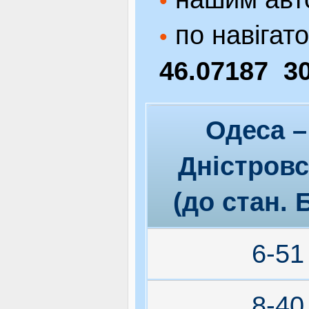
•
по навігат
•
46.07187 3
Одеса –
Дністров
(до стан. 
6-51
8-40