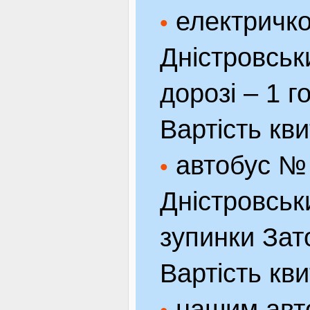
електричко
•
Дністровськи
дорозі – 1 го
Вартість кви
автобус № 
•
Дністровськи
зупинки Зат
Вартість кви
нашим авто