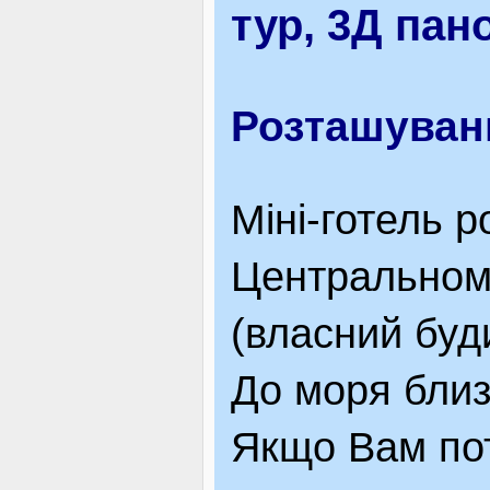
тур, 3Д пан
ВІДВІДУВАЧАМ
Розташуван
АКЦІЇ
Мінi-готель 
ПОСЛУГИ
Центральному
(власний буди
НОВЕ!
До моря близ
ОГОЛОШЕННЯ
Якщо Вам пот