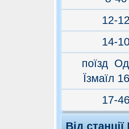
12-1
14-1
поїзд Од
Їзмаїл 1
17-4
Від станції