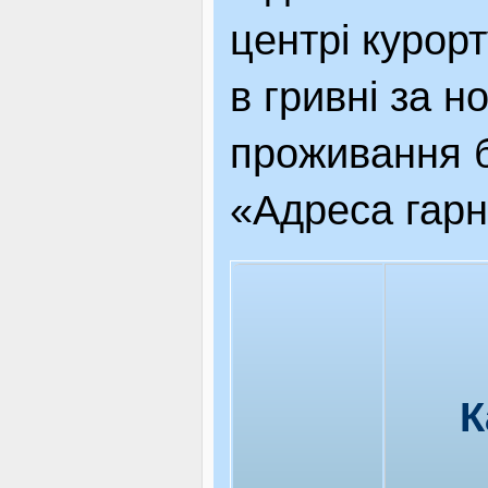
центрі курор
в гривні за н
проживання б
«Адреса гарн
К