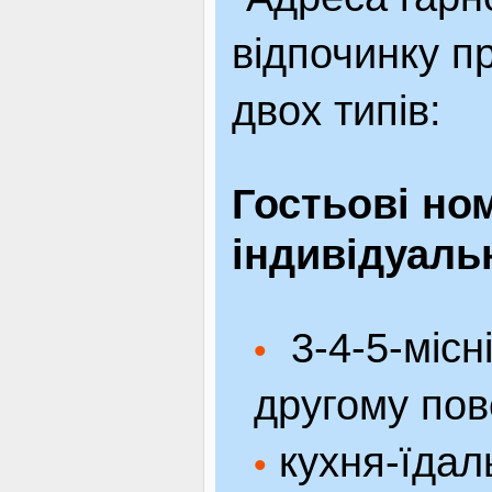
відпочинку п
двох типiв:
Гостьові но
індивідуаль
3-4-5-місн
•
другому пов
кухня-їдал
•