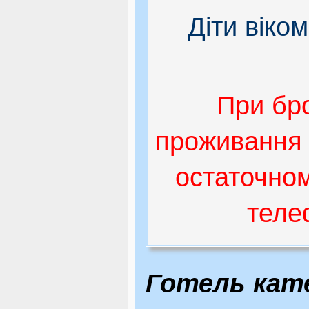
Діти віко
При бро
проживання 
остаточном
теле
Готель кат