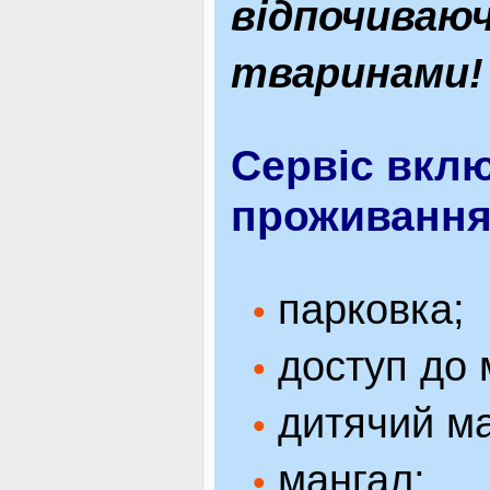
відпочиваюч
тваринами!
Сервіс вклю
проживання
парковка;
•
доступ до м
•
дитячий ма
•
мангал;
•