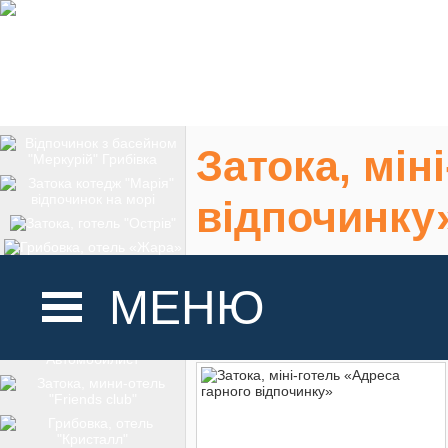
Затока, мін
відпочинку
Україна, Одеська о
МЕНЮ
На карте
ГОЛОВНА