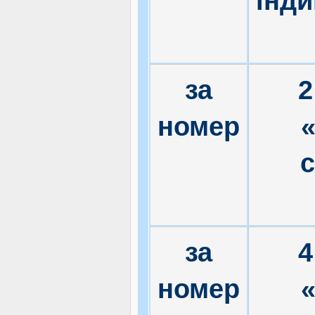
інд
за
2
номер
«
за
4
номер
«