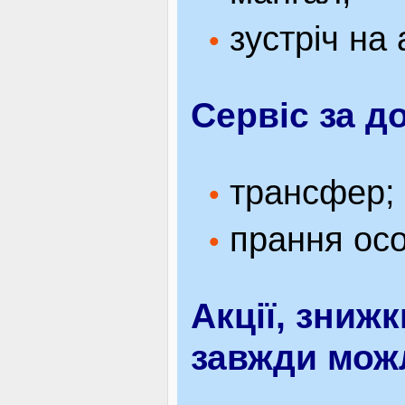
зустріч на 
•
Сервіс за д
трансфер;
•
прання осо
•
Акції, зниж
завжди можл