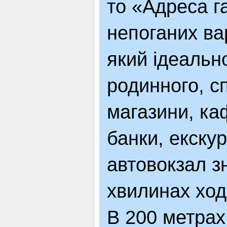
то «Адреса г
ЯК ДОЇХАТИ
непоганих вар
який ідеальн
родинного, сп
магазини, ка
банки, екскур
автовокзал з
хвилинах ход
В 200 метрах