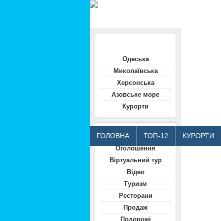
Область
Одеська
Миколаївська
Херсонська
Азовське море
Курорти
Відвідувачам
ГОЛОВНА
ТОП-12
КУРОРТИ
Оголошення
Віртуальний тур
Відео
Туризм
Ресторани
Продаж
Подорожі