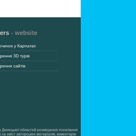
ers
- website
очинок у Карпатах
рення 3D турів
рення сайтів
ї та Донецької областей розміщення посилання
 за зміст авторських матеріалів, коментарів