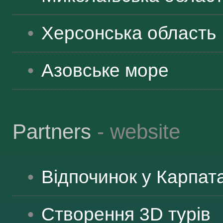
ЯК ДОЇХАТИ
Херсонська
область
Азовське море
Partners
- website
Відпочинок у Карпат
Створення 3D турів