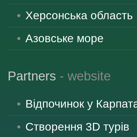
ЯК ДОЇХАТИ
Херсонська
область
Азовське море
Partners
- website
Відпочинок у Карпат
Створення 3D турів