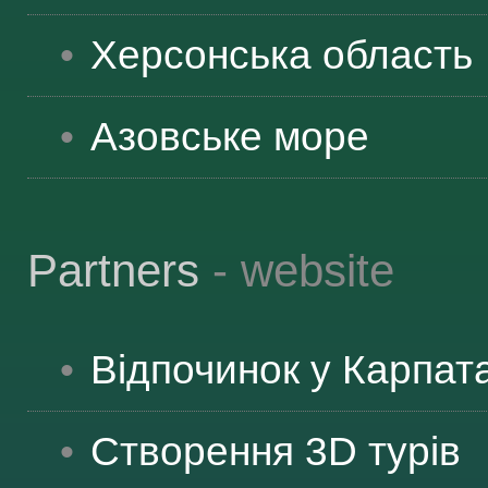
ЯК ДОЇХАТИ
Херсонська
область
Азовське море
Partners
- website
Відпочинок у Карпат
Створення 3D турів