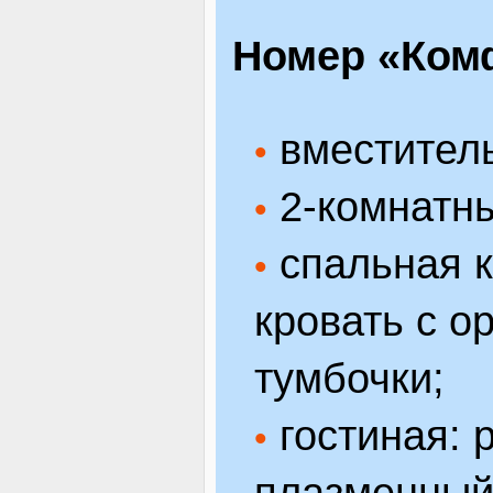
Номер «Ком
вместитель
•
2-комнатны
•
спальная к
•
кровать с о
тумбочки;
гостиная: 
•
плазменный 