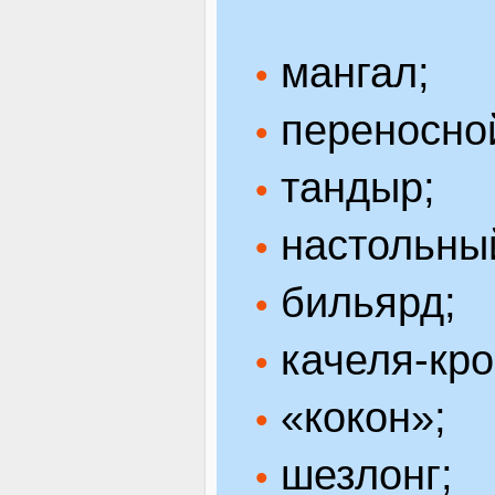
мангал;
•
переносной
•
тандыр;
•
настольный
•
бильярд;
•
качеля-кро
•
«кокон»;
•
шезлонг;
•