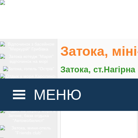
Затока, міні
Затока, ст.Нагірна
На карте
МЕНЮ
ГОЛОВНА