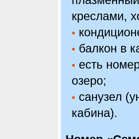
креслами, х
кондицион
•
балкон в к
•
есть номер
•
озеро;
санузел (у
•
кабина).