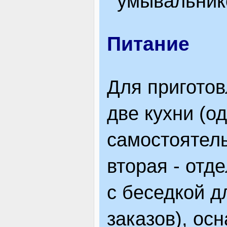
умывальник
Питание
Для пригото
две кухни (од
самостоятель
вторая - отд
с беседкой 
заказов), ос