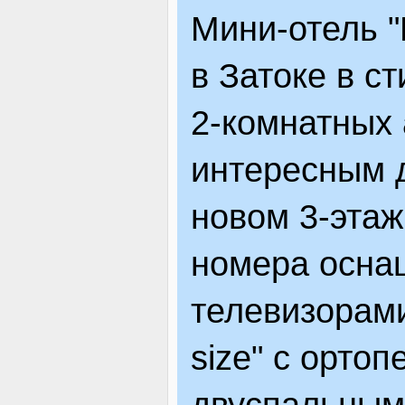
Мини-отель "
ЯК ДОЇХАТИ
в Затоке в с
2-комнатных 
интересным 
новом 3-эта
номера осна
телевизорами
size" с орто
двуспальным