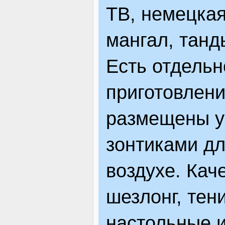
ТВ, немецкая
мангал, танд
Есть отдельн
приготовлени
размещены у
зонтиками д
воздухе. Кач
шезлонг, тен
настольные 