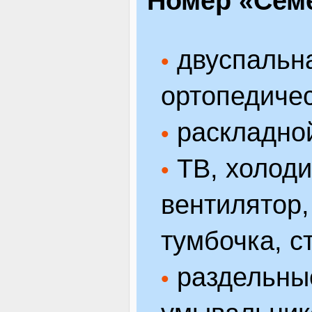
Номер «Сем
двуспальна
•
ортопедиче
раскладной
•
ТВ, холоди
•
вентилятор,
тумбочка, с
раздельные
•