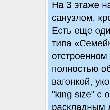
На 3 этаже н
санузлом, кр
Есть еще од
типа «Семей
отстроенном
полностью о
вагонкой, ук
"king size" 
раскладным 