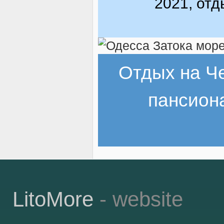
2021, отд
Отдых на Ч
пансион
LitoMore
- website