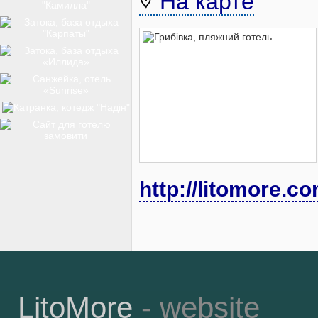
На карте
ТОП-12
КУРОРТИ
БАЗИ ВІДПОЧИНКУ
http://litomore.c
ОБЛАСТЬ
ТРАНСФЕР
LitoMore
- website