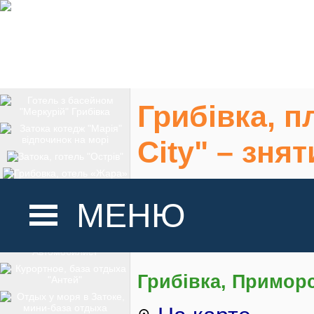
Грибівка, 
City" – зня
котедж, но
МЕНЮ
Фото, ціни 2026 
ГОЛОВНА
Грибівка, Примор