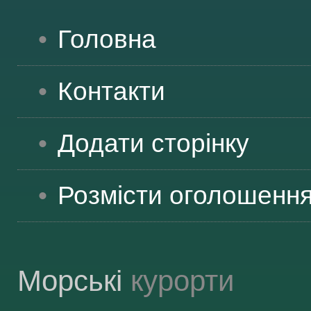
ВІДВІДУВАЧАМ
Головна
Контакти
АКЦІЇ
Додати сторінку
ПОСЛУГИ
Розмісти оголошенн
НОВЕ!
ОГОЛОШЕННЯ
Морські
курорти