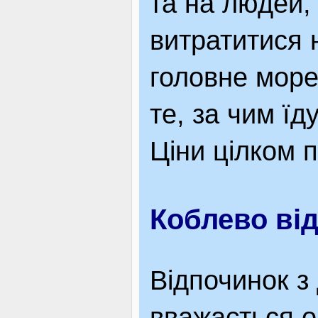
та на людей, 
витратитися 
головне море,
те, за чим їд
Ціни цілком п
Коблево від
Відпочинок з
вважається о