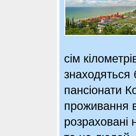
сім кілометр
знаходяться 
пансіонати К
проживання в
розраховані 