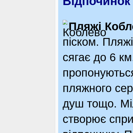
Відпочинок 
Пляжі Кобл
піском. Пляжі
сягає до 6 к
пропонуються
пляжного сер
душ тощо. Мі
створює спри