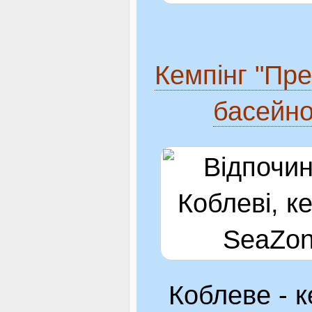
Кемпінг "Пре
басейно
Коблеве - к