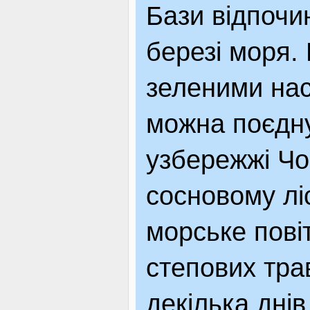
Бази відпочи
березі моря. 
зеленими на
можна поєдну
узбережжі Чо
сосновому лі
морське пові
степових трав
декілька днів