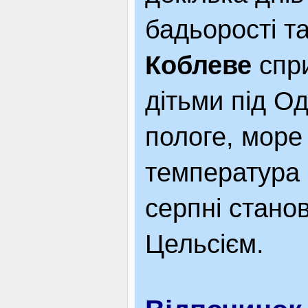
бадьорості т
Коблеве
спри
дітьми під О
пологе, море
температура 
серпні станов
Цельсієм.