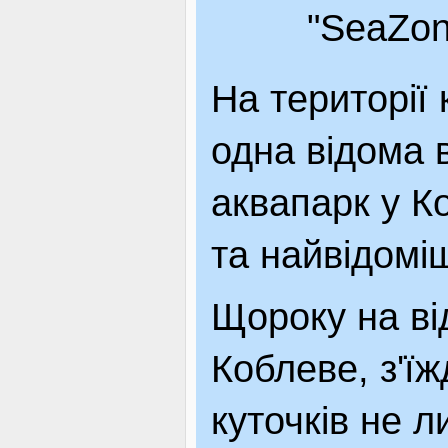
"SeaZon
На території
одна відома 
аквапарк у К
та найвідоміш
Щороку на ві
Коблеве, з'їж
куточків не л