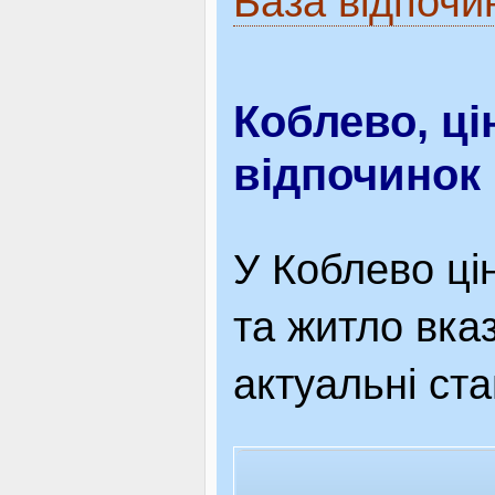
База відпочи
Коблево, ці
відпочинок
У Коблево ці
та житло вказ
актуальні ста