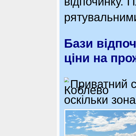
відпочинку. 
рятувальними
Бази відпоч
ціни на пр
Приватний с
оскільки зон