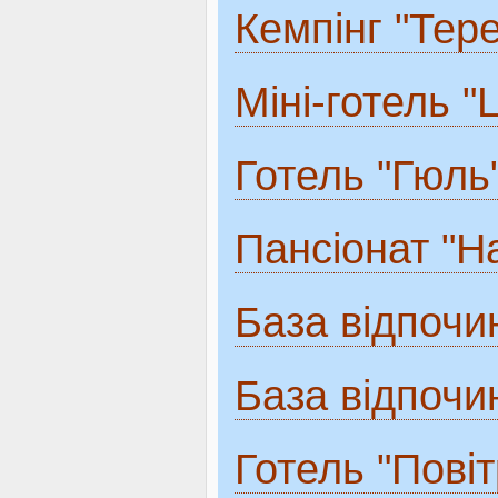
Кемпінг "Тер
Міні-готель "L
Готель "Гюль
Пансіонат "Н
База відпочи
База відпочи
Готель "Повіт