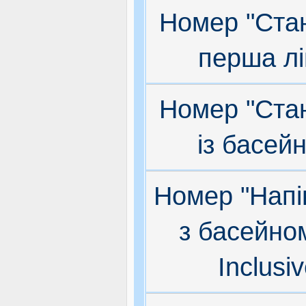
Номер "Ста
перша лі
Номер "Ста
із басей
Номер "Напі
з басейном
Inclusi