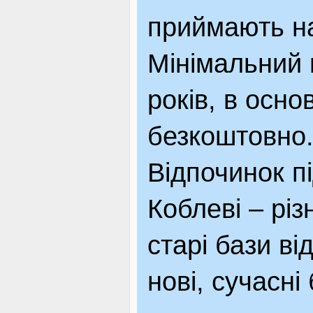
приймають на 
Мінімальний 
років, в осн
безкоштовно
Відпочинок п
Коблеві – різн
старі бази ві
нові, сучасні 