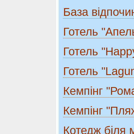
База відпочин
Готель "Апел
Готель "Happ
Готель "Lagu
Кемпінг "Ром
Кемпінг "Пля
Котедж біля 