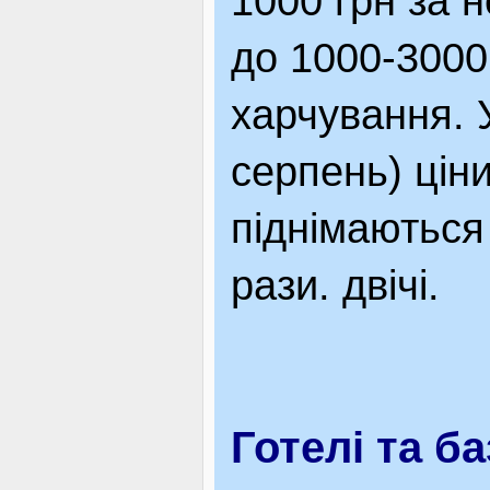
1000 грн за 
до 1000-3000
харчування. 
серпень) цін
піднімаються
рази. двічі.
Готелі та б