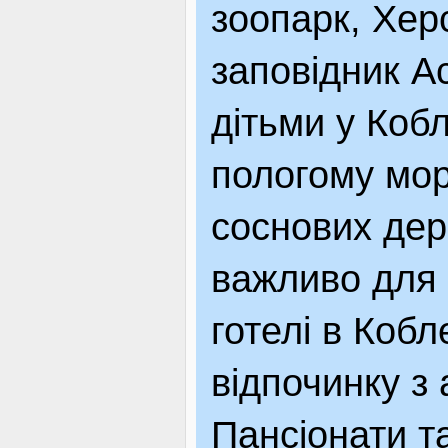
зоопарк, Хер
заповідник А
дітьми у Коб
пологому мо
соснових дер
важливо для 
готелі в Кобл
відпочинку з 
Пансіонати т