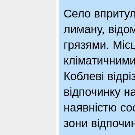
Село впритул
лиману, відо
грязями. Міс
кліматичними
Коблеві відрі
відпочинку н
наявністю со
зони відпочин