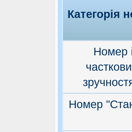
Категорія 
Номер 
частков
зручност
Номер "Ста