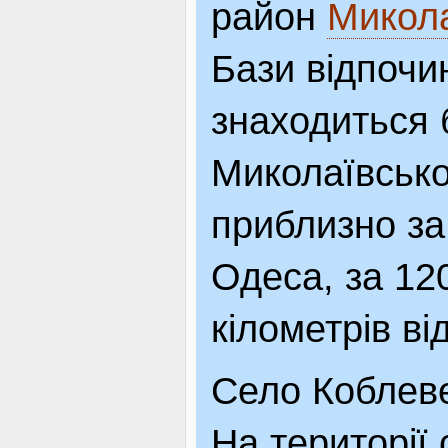
район
Микола
ВІДВІДУВАЧАМ
Бази відпочи
знаходиться 
АКЦІЇ
Миколаївсько
ПОСЛУГИ
приблизно за 
Одеса, за 120
НОВЕ!
кілометрів ві
Село Коблеве
ОГОЛОШЕННЯ
На території