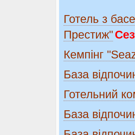
Готель з бас
Престиж"
Сез
Кемпінг "Sea
База відпочи
Готельний ко
База відпочи
База відпочи