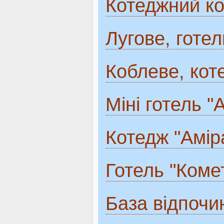
Котеджний ко
Лугове, готел
Коблеве, кот
Міні готель 
Котедж "Амір
Готель "Коме
База відпочи