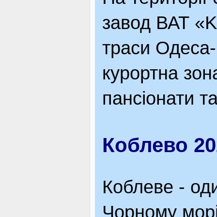
ЯК ДОЇХАТИ
завод ВАТ «K
траси Одеса-
курортна зон
пансіонати т
Коблево 20
Коблеве - оди
Чорному морі