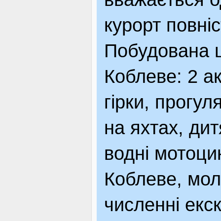
курорт повні
Побудована ці
Коблеве: 2 а
гірки, прогул
на яхтах, дит
водні мотоци
Коблеве, мол
численні екс