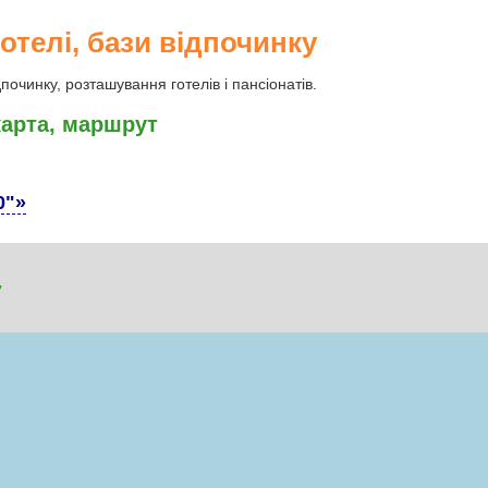
готелі, бази відпочинку
починку, розташування готелів і пансіонатів.
карта, маршрут
0"»
7