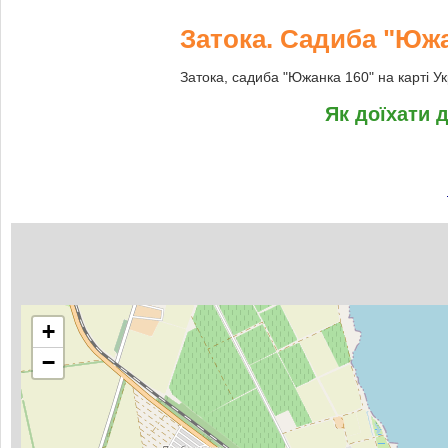
Затока. Садиба "Южан
Затока, садиба "Южанка 160" на карті Укр
Як доїхати 
+
−