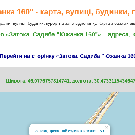
ка 160" - карта, вулиці, будинки, 
аїни: вулиці, будинки, курортна зона відпочинку. Карта з базами від
до «Затока. Садиба "Южанка 160"» – адреса, 
Перейти на сторінку «Затока. Садиба "Южанка 16
Широта: 46.0776757814741, долгота: 30.473311543464
×
Затока, приватний будинок Южанка 160