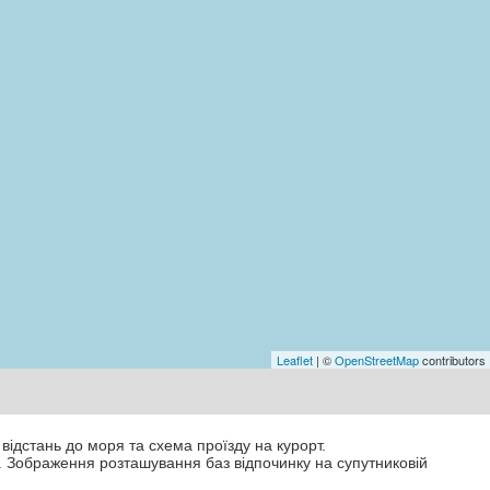
Leaflet
| ©
OpenStreetMap
contributors
 відстань до моря та схема проїзду на курорт.
. Зображення розташування баз відпочинку на супутниковій