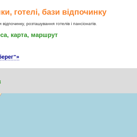
ки, готелі, бази відпочинку
и відпочинку, розташування готелів і пансіонатів.
еса, карта, маршрут
берег"»
3