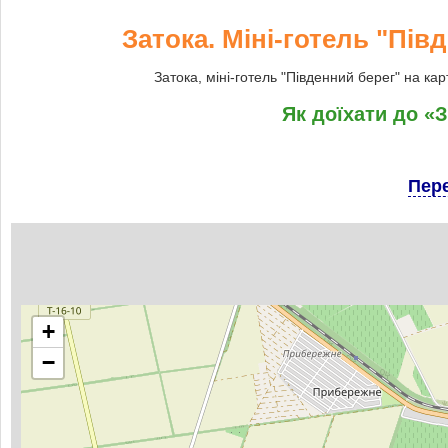
Затока. Міні-готель "Півд
Затока, міні-готель "Південний берег" на кар
Як доїхати до «З
Пере
+
−