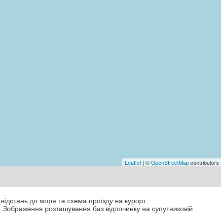
Leaflet
| ©
OpenStreetMap
contributors
 відстань до моря та схема проїзду на курорт.
. Зображення розташування баз відпочинку на супутниковій