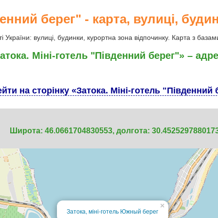
енний берег" - карта, вулиці, будин
ті України: вулиці, будинки, курортна зона відпочинку. Карта з базам
атока. Міні-готель "Південний берег"» – адр
йти на сторінку «Затока. Міні-готель "Південний 
Широта: 46.0661704830553, долгота: 30.452529788017
×
Затока, міні-готель Южный берег