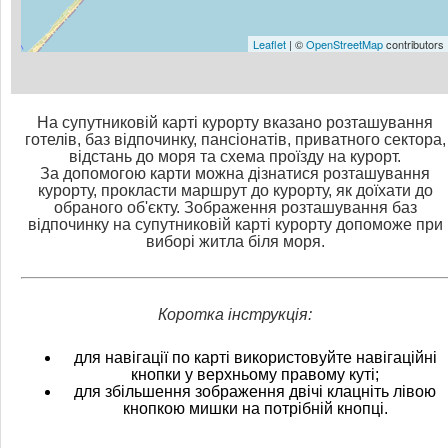
Leaflet
| ©
OpenStreetMap
contributors
На супутниковій карті курорту вказано розташування
готелів, баз відпочинку, пансіонатів, приватного сектора,
відстань до моря та схема проїзду на курорт.
За допомогою карти можна дізнатися розташування
курорту, прокласти маршрут до курорту, як доїхати до
обраного об'єкту. Зображення розташування баз
відпочинку на супутниковій карті курорту допоможе при
виборі житла біля моря.
Коротка інструкція:
для навігації по карті використовуйте навігаційні
кнопки у верхньому правому куті;
для збільшення зображення двічі клацніть лівою
кнопкою мишки на потрібній кнопці.