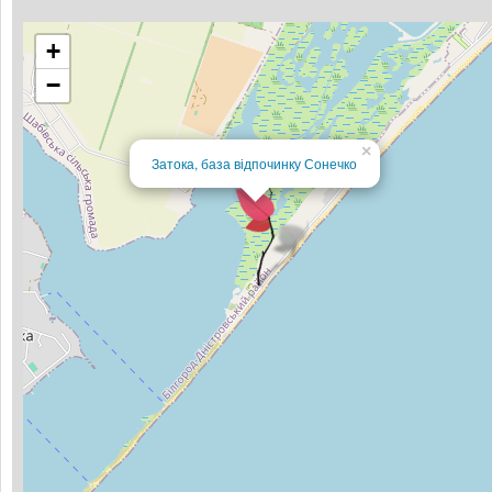
+
−
×
Затока, база відпочинку Сонечко