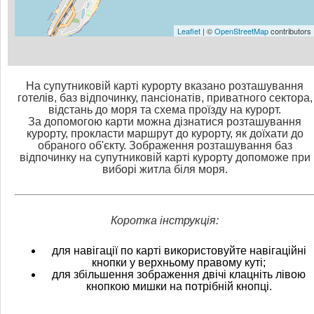
Leaflet
| ©
OpenStreetMap
contributors
На супутниковій карті курорту вказано розташування
готелів, баз відпочинку, пансіонатів, приватного сектора,
відстань до моря та схема проїзду на курорт.
За допомогою карти можна дізнатися розташування
курорту, прокласти маршрут до курорту, як доїхати до
обраного об'єкту. Зображення розташування баз
відпочинку на супутниковій карті курорту допоможе при
виборі житла біля моря.
Коротка інструкція:
для навігації по карті використовуйте навігаційні
кнопки у верхньому правому куті;
для збільшення зображення двічі клацніть лівою
кнопкою мишки на потрібній кнопці.