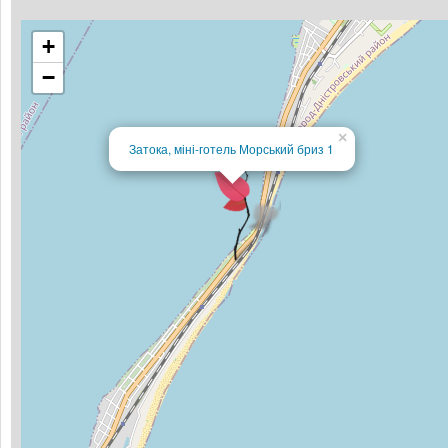
+
−
×
Затока, міні-готель Морський бриз 1