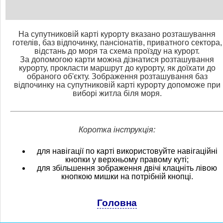
На супутниковій карті курорту вказано розташування
готелів, баз відпочинку, пансіонатів, приватного сектора,
відстань до моря та схема проїзду на курорт.
За допомогою карти можна дізнатися розташування
курорту, прокласти маршрут до курорту, як доїхати до
обраного об'єкту. Зображення розташування баз
відпочинку на супутниковій карті курорту допоможе при
виборі житла біля моря.
Коротка інструкція:
для навігації по карті використовуйте навігаційні
кнопки у верхньому правому куті;
для збільшення зображення двічі клацніть лівою
кнопкою мишки на потрібній кнопці.
Головна