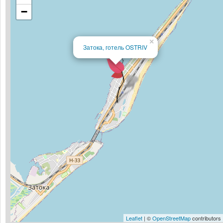
−
×
Затока, готель OSTRIV
Leaflet
| ©
OpenStreetMap
contributors