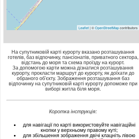
Leaflet
| ©
OpenStreetMap
contributors
На супутниковій карті курорту вказано розташування
готелів, баз відпочинку, пансіонатів, приватного сектора,
відстань до моря та схема проїзду на курорт.
За допомогою карти можна дізнатися розташування
курорту, прокласти маршрут до курорту, як доїхати до
обраного об'єкту. Зображення розташування баз
відпочинку на супутниковій карті курорту допоможе при
виборі житла біля моря.
Коротка інструкція:
для навігації по карті використовуйте навігаційні
кнопки у верхньому правому куті;
для збільшення зображення двічі клацніть лівою