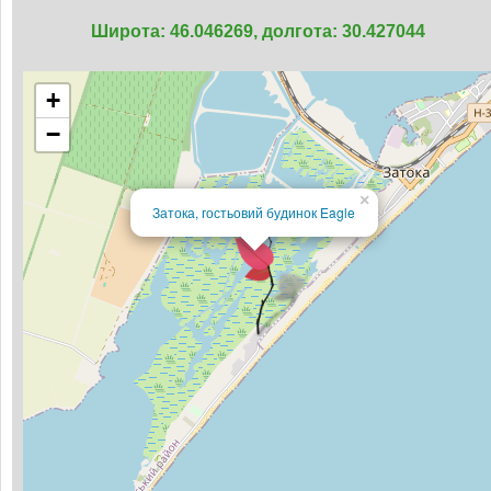
Широта: 46.046269, долгота: 30.427044
+
−
×
Затока, гостьовий будинок Eagle