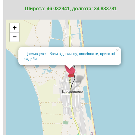
Широта: 46.032941, долгота: 34.833781
+
−
×
Щасливцеве – бази відпочинку, пансіонати, приватні
садиби