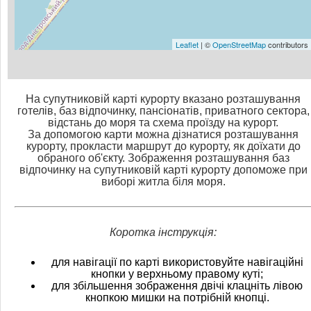
Leaflet
| ©
OpenStreetMap
contributors
На супутниковій карті курорту вказано розташування
готелів, баз відпочинку, пансіонатів, приватного сектора,
відстань до моря та схема проїзду на курорт.
За допомогою карти можна дізнатися розташування
курорту, прокласти маршрут до курорту, як доїхати до
обраного об'єкту. Зображення розташування баз
відпочинку на супутниковій карті курорту допоможе при
виборі житла біля моря.
Коротка інструкція:
для навігації по карті використовуйте навігаційні
кнопки у верхньому правому куті;
для збільшення зображення двічі клацніть лівою
кнопкою мишки на потрібній кнопці.