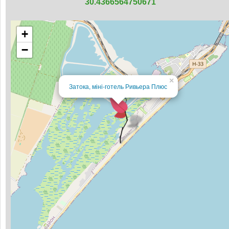
30.4366564750671
+
−
×
Затока, міні-готель Ривьера Плюс