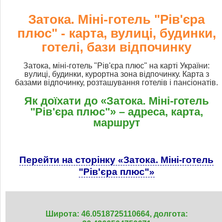
Затока. Міні-готель "Рів'єра
плюс" - карта, вулиці, будинки,
готелі, бази відпочинку
Затока, міні-готель "Рів'єра плюс" на карті України:
вулиці, будинки, курортна зона відпочинку. Карта з
базами відпочинку, розташування готелів і пансіонатів.
Як доїхати до «Затока. Міні-готель
"Рів'єра плюс"» – адреса, карта,
маршрут
Перейти на сторінку «Затока. Міні-готель
"Рів'єра плюс"»
Широта: 46.0518725110664, долгота: