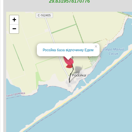
29.8319578170776
+
−
×
Росєйка база відпочинку Едем