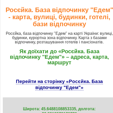
Росєйка. База відпочинку "Едем
- карта, вулиці, будинки, готелі,
бази відпочинку
Росєйка, база відпочинку "Едем" на карті України: вулиці,
будинки, курортна зона відпочинку. Карта з базами
відпочинку, розташування готелів і пансіонатів.
Як доїхати до «Росєйка. База
відпочинку "Едем"» – адреса, карта,
маршрут
Перейти на сторінку «Росєйка. База
відпочинку "Едем"»
Широта: 45.6488108853335, долгота: