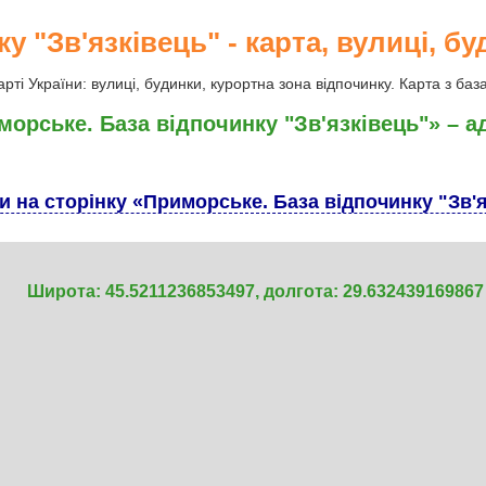
 "Зв'язківець" - карта, вулиці, бу
арті України: вулиці, будинки, курортна зона відпочинку. Карта з баз
морське. База відпочинку "Зв'язківець"» – а
и на сторінку «Приморське. База відпочинку "Зв'
Широта: 45.5211236853497, долгота: 29.632439169867