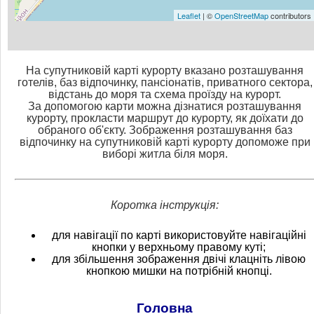
Leaflet
| ©
OpenStreetMap
contributors
На супутниковій карті курорту вказано розташування
готелів, баз відпочинку, пансіонатів, приватного сектора,
відстань до моря та схема проїзду на курорт.
За допомогою карти можна дізнатися розташування
курорту, прокласти маршрут до курорту, як доїхати до
обраного об'єкту. Зображення розташування баз
відпочинку на супутниковій карті курорту допоможе при
виборі житла біля моря.
Коротка інструкція:
для навігації по карті використовуйте навігаційні
кнопки у верхньому правому куті;
для збільшення зображення двічі клацніть лівою
кнопкою мишки на потрібній кнопці.
Головна