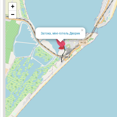
+
−
×
Затока, міні-готель Дворик