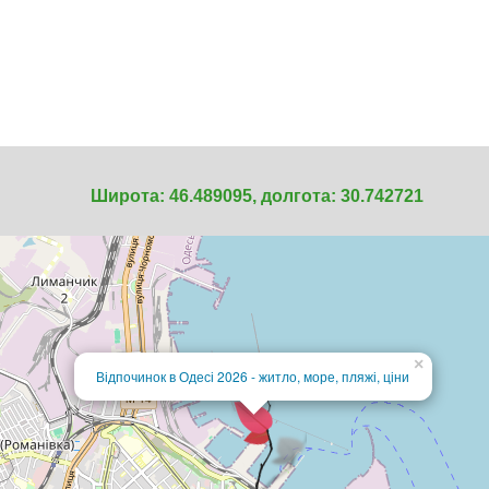
Широта: 46.489095, долгота: 30.742721
×
Відпочинок в Одесі 2026 - житло, море, пляжі, ціни