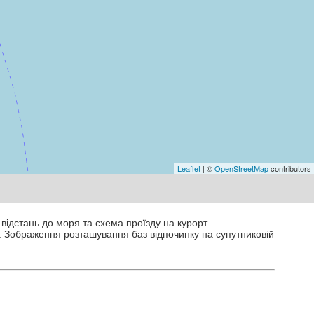
Leaflet
| ©
OpenStreetMap
contributors
 відстань до моря та схема проїзду на курорт.
. Зображення розташування баз відпочинку на супутниковій