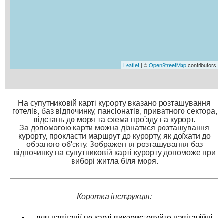
Leaflet
| ©
OpenStreetMap
contributors
На супутниковій карті курорту вказано розташування
готелів, баз відпочинку, пансіонатів, приватного сектора,
відстань до моря та схема проїзду на курорт.
За допомогою карти можна дізнатися розташування
курорту, прокласти маршрут до курорту, як доїхати до
обраного об'єкту. Зображення розташування баз
відпочинку на супутниковій карті курорту допоможе при
виборі житла біля моря.
Коротка інструкція:
для навігації по карті використовуйте навігаційні