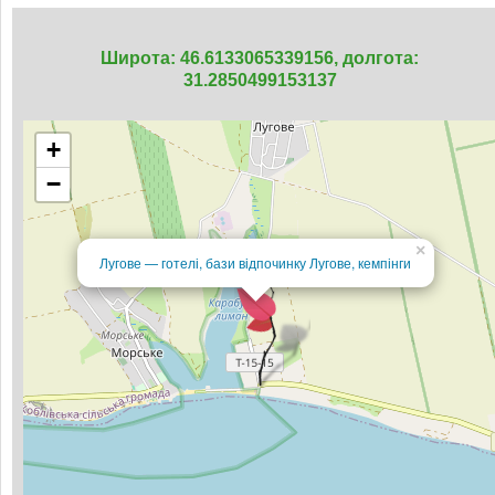
Широта: 46.6133065339156, долгота:
31.2850499153137
+
−
×
Лугове — готелі, бази відпочинку Лугове, кемпінги