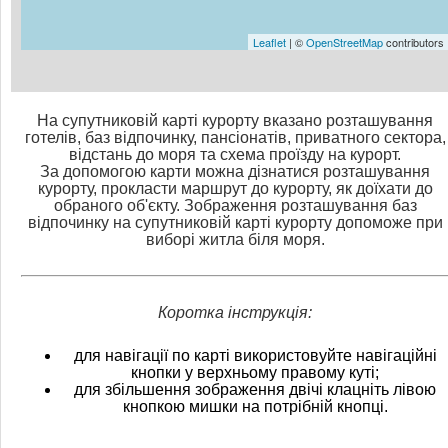
Leaflet
| ©
OpenStreetMap
contributors
На супутниковій карті курорту вказано розташування
готелів, баз відпочинку, пансіонатів, приватного сектора,
відстань до моря та схема проїзду на курорт.
За допомогою карти можна дізнатися розташування
курорту, прокласти маршрут до курорту, як доїхати до
обраного об'єкту. Зображення розташування баз
відпочинку на супутниковій карті курорту допоможе при
виборі житла біля моря.
Коротка інструкція:
для навігації по карті використовуйте навігаційні
кнопки у верхньому правому куті;
для збільшення зображення двічі клацніть лівою
кнопкою мишки на потрібній кнопці.