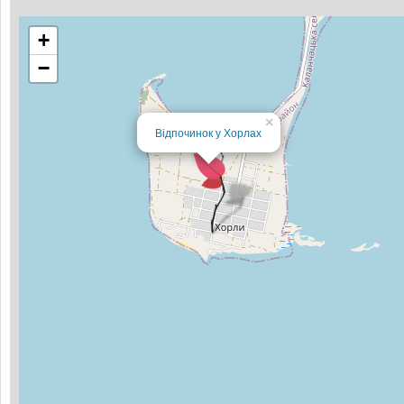
+
−
×
Відпочинок у Хорлах