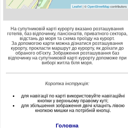
Leaflet
| ©
OpenStreetMap
contributors
На супутниковій карті курорту вказано розташування
готелів, баз відпочинку, пансіонатів, приватного сектора,
відстань до моря та схема проїзду на курорт.
За допомогою карти можна дізнатися розташування
курорту, прокласти маршрут до курорту, як доїхати до
обраного об'єкту. Зображення розташування баз
відпочинку на супутниковій карті курорту допоможе при
виборі житла біля моря.
Коротка інструкція:
для навігації по карті використовуйте навігаційні
кнопки у верхньому правому куті;
для збільшення зображення двічі клацніть лівою
кнопкою мишки на потрібній кнопці.
Головна