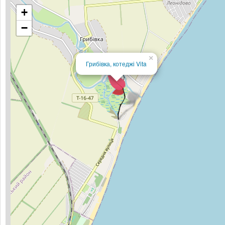
+
−
×
Грибівка, котеджі Vita