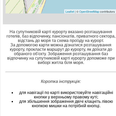
Leaflet
| ©
OpenStreetMap
contributors
На супутниковій карті курорту вказано розташування
готелів, баз відпочинку, пансіонатів, приватного сектора,
відстань до моря та схема проїзду на курорт.
За допомогою карти можна дізнатися розташування
курорту, прокласти маршрут до курорту, як доїхати до
обраного об'єкту. Зображення розташування баз
відпочинку на супутниковій карті курорту допоможе при
виборі житла біля моря.
Коротка інструкція:
для навігації по карті використовуйте навігаційні
кнопки у верхньому правому куті;
для збільшення зображення двічі клацніть лівою
кнопкою мишки на потрібній кнопці.