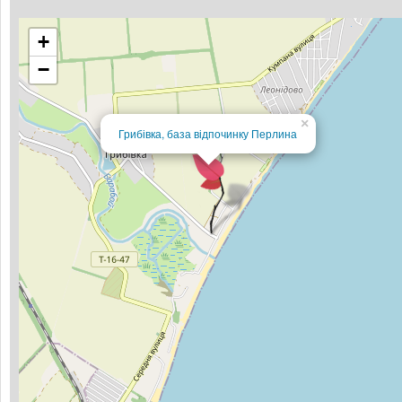
+
−
×
Грибівка, база відпочинку Перлина