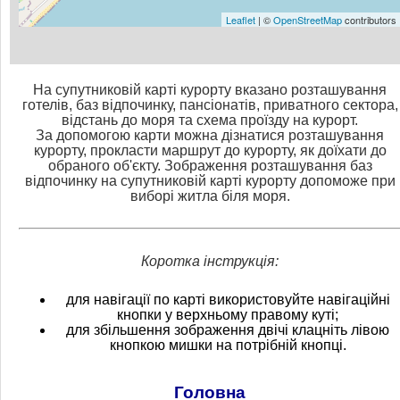
Leaflet
| ©
OpenStreetMap
contributors
На супутниковій карті курорту вказано розташування
готелів, баз відпочинку, пансіонатів, приватного сектора,
відстань до моря та схема проїзду на курорт.
За допомогою карти можна дізнатися розташування
курорту, прокласти маршрут до курорту, як доїхати до
обраного об'єкту. Зображення розташування баз
відпочинку на супутниковій карті курорту допоможе при
виборі житла біля моря.
Коротка інструкція:
для навігації по карті використовуйте навігаційні
кнопки у верхньому правому куті;
для збільшення зображення двічі клацніть лівою
кнопкою мишки на потрібній кнопці.
Головна