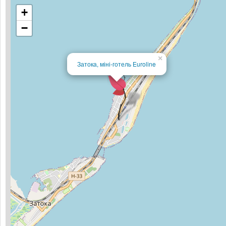
+
−
×
Затока, міні-готель Euroline