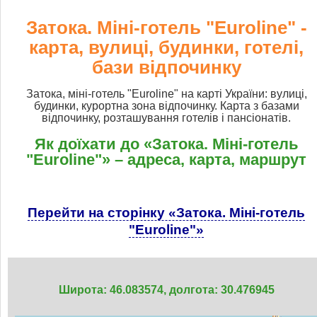
Затока. Міні-готель "Euroline" -
карта, вулиці, будинки, готелі,
бази відпочинку
Затока, міні-готель "Euroline" на карті України: вулиці,
будинки, курортна зона відпочинку. Карта з базами
відпочинку, розташування готелів і пансіонатів.
Як доїхати до «Затока. Міні-готель
"Euroline"» – адреса, карта, маршрут
Перейти на сторінку «Затока. Міні-готель
"Euroline"»
Широта: 46.083574, долгота: 30.476945