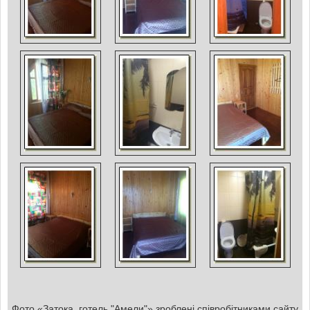
Фото «Затока, готель "Амели"» зроблені співробітниками сайту