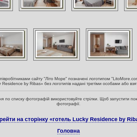
півробітниками сайту "Літо Море" позначені логотипом "LitoMore.com
 Residence by Ribas» без логотипів надані третіми особами або взят
я по списку фотографій використовуйте стрілки. Щоб запустити пока
фотографії.
рейти на сторінку «готель Lucky Residence by Rib
Головна