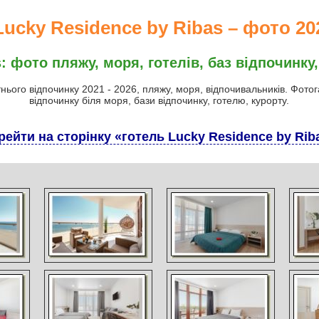
Lucky Residence by Ribas – фото 202
: фото пляжу, моря, готелів, баз відпочинку,
тнього відпочинку 2021 - 2026, пляжу, моря, відпочивальників. Фото
відпочинку біля моря, бази відпочинку, готелю, курорту.
рейти на сторінку «готель Lucky Residence by Rib