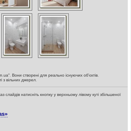
.ua". Вони створені для реально існуючих об'єктів.
і з вільних джерел.
з слайдів натисніть кнопку у верхньому лівому куті збільшеної
as»