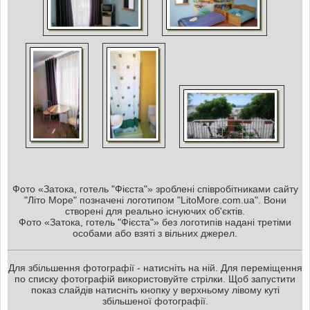
Фото «Затока, готель "Фієста"» зроблені співробітниками сайту
"Літо Море" позначені логотипом "LitoMore.com.ua". Вони
створені для реально існуючих об'єктів.
Фото «Затока, готель "Фієста"» без логотипів надані третіми
особами або взяті з вільних джерел.
Для збільшення фотографії - натисніть на ній. Для переміщення
по списку фотографій використовуйте стрілки. Щоб запустити
показ слайдів натисніть кнопку у верхньому лівому куті
збільшеної фотографії.