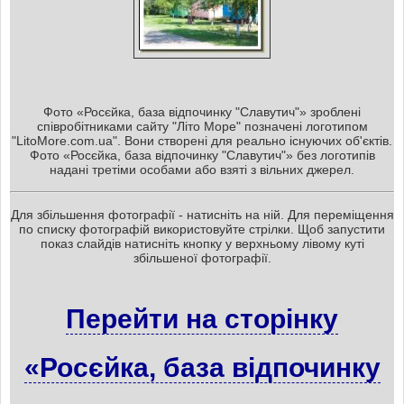
Фото «Росєйка, база відпочинку "Славутич"» зроблені
співробітниками сайту "Літо Море" позначені логотипом
"LitoMore.com.ua". Вони створені для реально існуючих об'єктів.
Фото «Росєйка, база відпочинку "Славутич"» без логотипів
надані третіми особами або взяті з вільних джерел.
Для збільшення фотографії - натисніть на ній. Для переміщення
по списку фотографій використовуйте стрілки. Щоб запустити
показ слайдів натисніть кнопку у верхньому лівому куті
збільшеної фотографії.
Перейти на сторінку
«Росєйка, база відпочинку