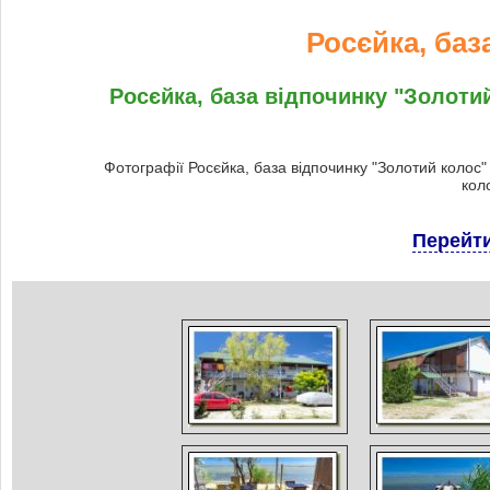
Росєйка, баз
Росєйка, база відпочинку "Золотий
Фотографії Росєйка, база відпочинку "Золотий колос"
кол
Перейти