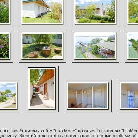
ні співробітниками сайту "Літо Море" позначені логотипом "LitoMor
дпочинку "Золотий колос"» без логотипів надані третіми особами або 