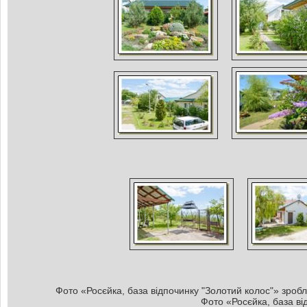
Фото «Росєйка, база відпочинку "Золотий колос"» зробле
Фото «Росєйка, база ві