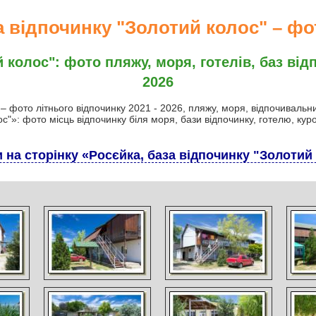
а відпочинку "Золотий колос" – фот
 колос": фото пляжу, моря, готелів, баз відп
2026
 – фото літнього відпочинку 2021 - 2026, пляжу, моря, відпочивальн
ос"»: фото місць відпочинку біля моря, бази відпочинку, готелю, куро
 на сторінку «Росєйка, база відпочинку "Золотий