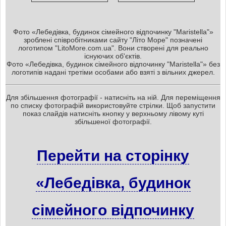
Фото «Лебедівка, будинок сімейного відпочинку "Maristella"»
зроблені співробітниками сайту "Літо Море" позначені
логотипом "LitoMore.com.ua". Вони створені для реально
існуючих об'єктів.
Фото «Лебедівка, будинок сімейного відпочинку "Maristella"» без
логотипів надані третіми особами або взяті з вільних джерел.
Для збільшення фотографії - натисніть на ній. Для переміщення
по списку фотографій використовуйте стрілки. Щоб запустити
показ слайдів натисніть кнопку у верхньому лівому куті
збільшеної фотографії.
Перейти на сторінку
«Лебедівка, будинок
сімейного відпочинку