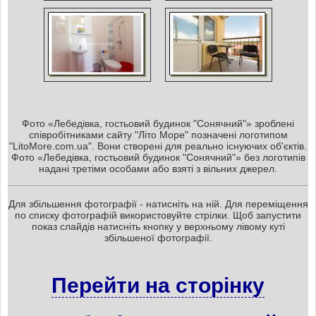
Фото «Лебедівка, гостьовий будинок "Сонячний"» зроблені
співробітниками сайту "Літо Море" позначені логотипом
"LitoMore.com.ua". Вони створені для реально існуючих об'єктів.
Фото «Лебедівка, гостьовий будинок "Сонячний"» без логотипів
надані третіми особами або взяті з вільних джерел.
Для збільшення фотографії - натисніть на ній. Для переміщення
по списку фотографій використовуйте стрілки. Щоб запустити
показ слайдів натисніть кнопку у верхньому лівому куті
збільшеної фотографії.
Перейти на сторінку