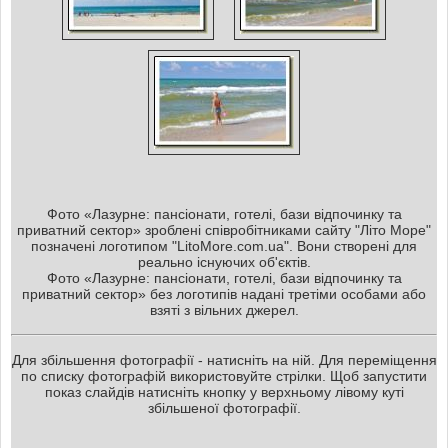
Фото «Лазурне: пансіонати, готелі, бази відпочинку та
приватний сектор» зроблені співробітниками сайту "Літо Море"
позначені логотипом "LitoMore.com.ua". Вони створені для
реально існуючих об'єктів.
Фото «Лазурне: пансіонати, готелі, бази відпочинку та
приватний сектор» без логотипів надані третіми особами або
взяті з вільних джерел.
Для збільшення фотографії - натисніть на ній. Для переміщення
по списку фотографій використовуйте стрілки. Щоб запустити
показ слайдів натисніть кнопку у верхньому лівому куті
збільшеної фотографії.