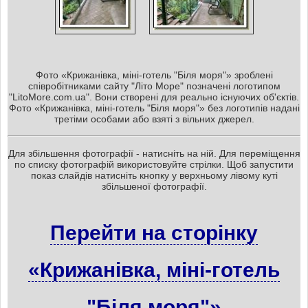
Фото «Крижанівка, міні-готель "Біля моря"» зроблені
співробітниками сайту "Літо Море" позначені логотипом
"LitoMore.com.ua". Вони створені для реально існуючих об'єктів.
Фото «Крижанівка, міні-готель "Біля моря"» без логотипів надані
третіми особами або взяті з вільних джерел.
Для збільшення фотографії - натисніть на ній. Для переміщення
по списку фотографій використовуйте стрілки. Щоб запустити
показ слайдів натисніть кнопку у верхньому лівому куті
збільшеної фотографії.
Перейти на сторінку
«Крижанівка, міні-готель
"Біля моря"»