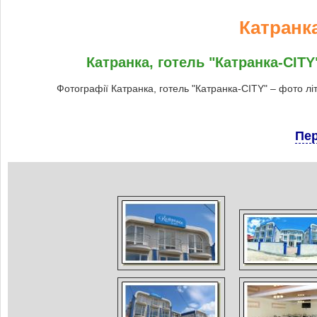
Катранка
Катранка, готель "Катранка-CITY
Фотографії Катранка, готель "Катранка-CITY" – фото лі
Пер