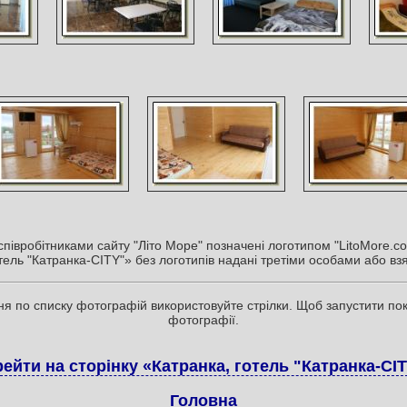
півробітниками сайту "Літо Море" позначені логотипом "LitoMore.co
ель "Катранка-CITY"» без логотипів надані третіми особами або взя
я по списку фотографій використовуйте стрілки. Щоб запустити пока
фотографії.
ейти на сторінку «Катранка, готель "Катранка-CI
Головна