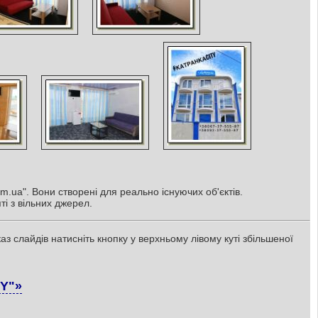
m.ua". Вони створені для реально існуючих об'єктів.
ті з вільних джерел.
з слайдів натисніть кнопку у верхньому лівому куті збільшеної
TY"»