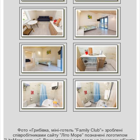
Фото «Грибівка, міні-готель "Family Club"» зроблені
співробітниками сайту "Літо Море" позначені логотипом