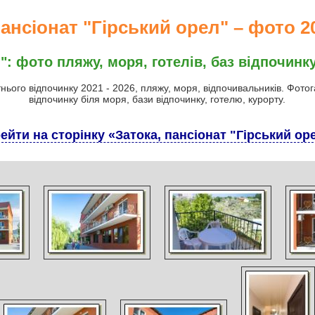
пансіонат "Гірський орел" – фото 20
": фото пляжу, моря, готелів, баз відпочинку
тнього відпочинку 2021 - 2026, пляжу, моря, відпочивальників. Фото
відпочинку біля моря, бази відпочинку, готелю, курорту.
ейти на сторінку «Затока, пансіонат "Гірський ор