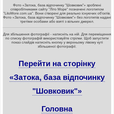
Фото «Затока, база відпочинку "Шовковик"» зроблені
співробітниками сайту "Літо Море" позначені логотипом
"LitoMore.com.ua". Вони створені для реально існуючих об'єктів.
Фото «Затока, база відпочинку "Шовковик"» без логотипів надані
третіми особами або взяті з вільних джерел.
Для збільшення фотографії - натисніть на ній. Для переміщення
по списку фотографій використовуйте стрілки. Щоб запустити
показ слайдів натисніть кнопку у верхньому лівому куті
збільшеної фотографії.
Перейти на сторінку
«Затока, база відпочинку
"Шовковик"»
Головна