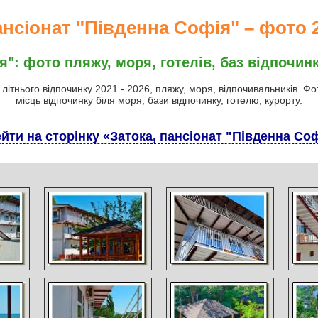
ансіонат "Південна Софія" – фото 2
": фото пляжу, моря, готелів, баз відпочинк
 літнього відпочинку 2021 - 2026, пляжу, моря, відпочивальників. Ф
місць відпочинку біля моря, бази відпочинку, готелю, курорту.
йти на сторінку «Затока, пансіонат "Південна Со