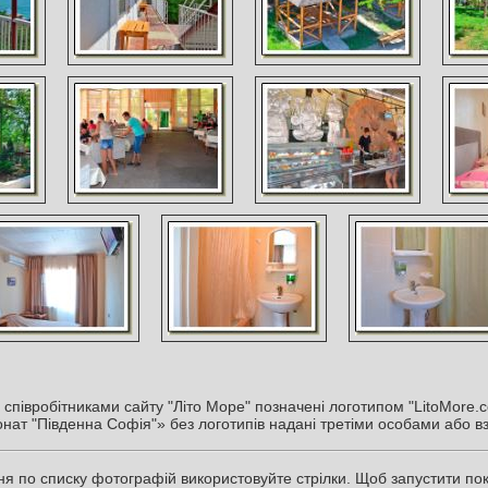
співробітниками сайту "Літо Море" позначені логотипом "LitoMore.c
нат "Південна Софія"» без логотипів надані третіми особами або вз
я по списку фотографій використовуйте стрілки. Щоб запустити пока